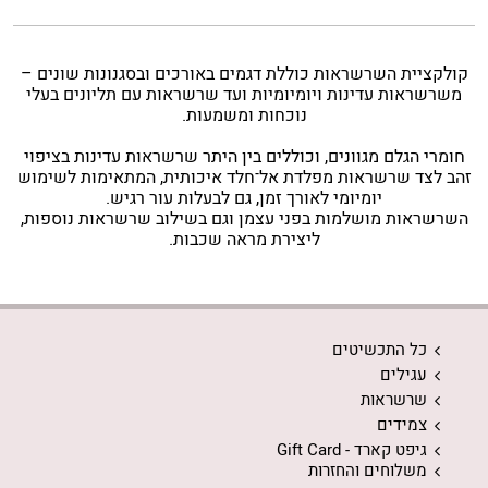
קולקציית השרשראות כוללת דגמים באורכים ובסגנונות שונים –
משרשראות עדינות ויומיומיות ועד שרשראות עם תליונים בעלי
נוכחות ומשמעות.
חומרי הגלם מגוונים, וכוללים בין היתר שרשראות עדינות בציפוי
זהב לצד שרשראות מפלדת אל־חלד איכותית, המתאימות לשימוש
יומיומי לאורך זמן, גם לבעלות עור רגיש.
השרשראות מושלמות בפני עצמן וגם בשילוב שרשראות נוספות,
ליצירת מראה שכבות.
כל התכשיטים
עגילים
שרשראות
צמידים
גיפט קארד - Gift Card
משלוחים והחזרות