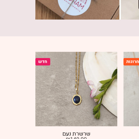
חדש
שרשרת נעם
שרשרת ר