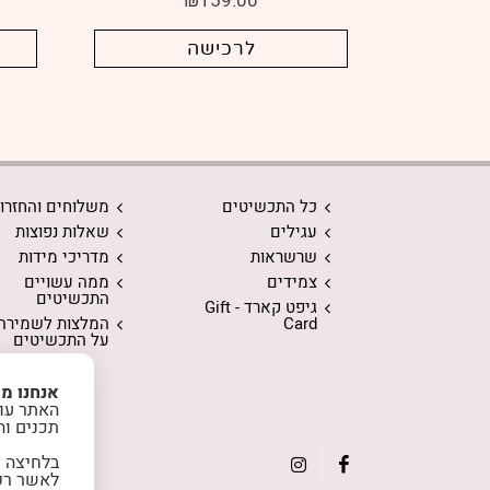
₪
159.00
לרכישה
כל התכשיטים
משלוחים והחזרו
עגילים
שאלות נפוצות
שרשראות
מדריכי מידות
צמידים
ממה עשויים
התכשיטים
גיפט קארד - Gift
Card
המלצות לשמירה
על התכשיטים
אנחנו מ
האתר עוש
תכנים וה
בלחיצה 
instagram
facebook
לאשר רק 