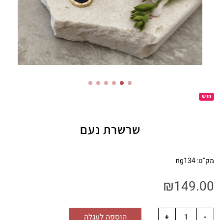
חדש
שרשרת נעם
מק"ט:
ng134
₪
149.00
הוספה לעגלה