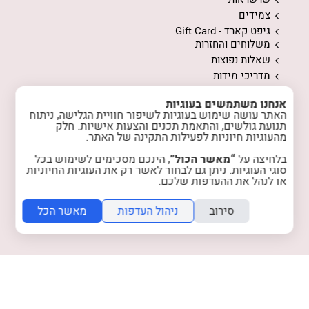
צמידים
גיפט קארד - Gift Card
משלוחים והחזרות
שאלות נפוצות
מדריכי מידות
ממה עשויים התכשיטים
אנחנו משתמשים בעוגיות
המלצות לשמירה על התכשיטים
האתר עושה שימוש בעוגיות לשיפור חוויית הגלישה, ניתוח
אודות
תנועת גולשים, והתאמת תכנים והצעות אישיות. חלק
המלצות מלקוחות
מהעוגיות חיוניות לפעילות התקינה של האתר.
טיפים והשראה
בלחיצה על
“מאשר הכול”
, הינכם מסכימים לשימוש בכל
רכישות מרוכזות
סוגי העוגיות. ניתן גם לבחור לאשר רק את העוגיות החיוניות
או לנהל את ההעדפות שלכם.
הצטרפות למועדון
צרו קשר
סירוב
ניהול העדפות
מאשר הכל
מדיניות האתר
מדיניות פרטיות
instagram
facebook