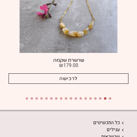
רת שקמה
שרש
00
₪
179.0
רכישה
ל
כל התכשיטים
עגילים
שרשראות