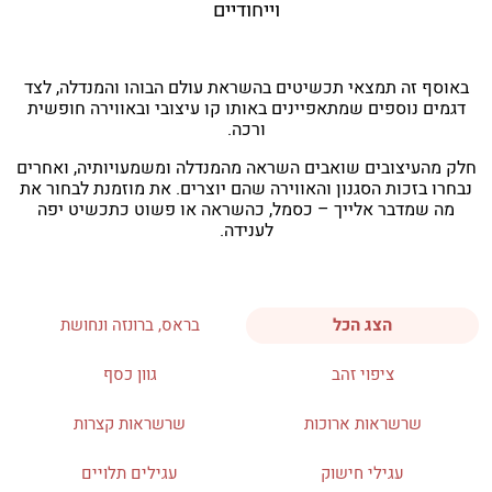
וייחודיים
באוסף זה תמצאי תכשיטים בהשראת עולם הבוהו והמנדלה, לצד
דגמים נוספים שמתאפיינים באותו קו עיצובי ובאווירה חופשית
ורכה.
חלק מהעיצובים שואבים השראה מהמנדלה ומשמעויותיה, ואחרים
נבחרו בזכות הסגנון והאווירה שהם יוצרים. את מוזמנת לבחור את
מה שמדבר אלייך – כסמל, כהשראה או פשוט כתכשיט יפה
לענידה.
הצג הכל
בראס, ברונזה ונחושת
ציפוי זהב
גוון כסף
שרשראות ארוכות
שרשראות קצרות
עגילי חישוק
עגילים תלויים