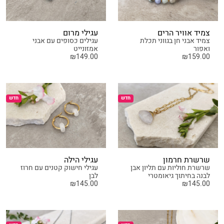
צמיד אוויר הרים
עגילי מרום
צמיד אבני חן בגווני תכלת
עגילים כסופים עם אבני
ואפור
אמזונייט
₪
149.00
₪
159.00
חדש
חדש
שרשרת חרמון
עגילי הילה
שרשרת חוליות עם תליון אבן
עגילי חישוק קטנים עם חרוז
לבנה בחיתוך גיאומטרי
לבן
₪
145.00
₪
145.00