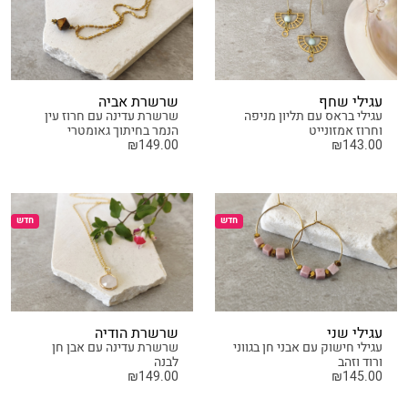
עגילי שחף
שרשרת אביה
עגילי בראס עם תליון מניפה
שרשרת עדינה עם חרוז עין
וחרוז אמזונייט
הנמר בחיתוך גאומטרי
₪
149.00
₪
143.00
חדש
חדש
עגילי שני
שרשרת הודיה
עגילי חישוק עם אבני חן בגווני
שרשרת עדינה עם אבן חן
ורוד וזהב
לבנה
₪
149.00
₪
145.00