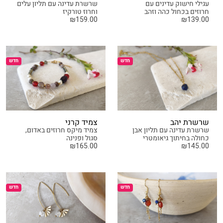
עגילי חישוק עדינים עם
שרשרת עדינה עם תליון עלים
חרוזים בכחול כהה וזהב
וחרוז טורקיז
₪
159.00
₪
139.00
חדש
חדש
שרשרת יהב
צמיד קרני
שרשרת עדינה עם תליון אבן
צמיד מיקס חרוזים באדום,
כחולה בחיתוך גיאומטרי
סגול ופנינה
₪
165.00
₪
145.00
חדש
חדש