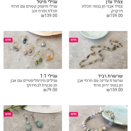
צמיד עדן
עגילי מיטל
צמיד אבני חן בגווני תכלת
עגילי חישוק קטנים עם חרוזי
וירקרק
תכלת ופרח זהב
₪
139.00
₪
159.00
חדש
חדש
שרשרת רביד
עגילי 1:1
שרשרת עדינה עם חרוזי אבן
עגילים מינימליסטיים עם אבן
חן בגווני ירוק וורוד
חן טבעית לבחירתך
₪
79.00
₪
159.00
חדש
חדש