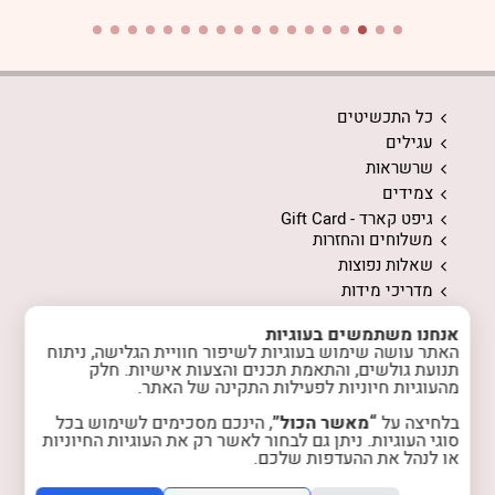
כל התכשיטים
עגילים
שרשראות
צמידים
גיפט קארד - Gift Card
משלוחים והחזרות
שאלות נפוצות
מדריכי מידות
ממה עשויים התכשיטים
אנחנו משתמשים בעוגיות
המלצות לשמירה על התכשיטים
האתר עושה שימוש בעוגיות לשיפור חוויית הגלישה, ניתוח
אודות
תנועת גולשים, והתאמת תכנים והצעות אישיות. חלק
מהעוגיות חיוניות לפעילות התקינה של האתר.
המלצות מלקוחות
טיפים והשראה
בלחיצה על
“מאשר הכול”
, הינכם מסכימים לשימוש בכל
רכישות מרוכזות
סוגי העוגיות. ניתן גם לבחור לאשר רק את העוגיות החיוניות
או לנהל את ההעדפות שלכם.
הצטרפות למועדון
צרו קשר