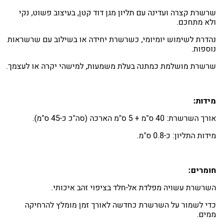
שרשרת קצרה ועדינה עם תליון מגן דוד קטן, בעיצוב פשוט, נקי
ולא מתחכם.
נהדרת לשימוש יומיומי, כשרשרת יחידה או בשילוב עם שרשראות
נוספות.
שרשרת מושלמת כמתנה בעלת משמעות, למישהי יקרה או לעצמך.
מידות:
אורך השרשרת: 40
ס"מ + 5 ס"מ הארכה (סה"כ כ-45 ס"מ).
מידות התליון: כ-0.8 ס"מ.
חומרים:
השרשרת עשויה מפלדת אל-חלד בציפוי זהב איכותי.
כדי לשמור על השרשרת כחדשה לאורך זמן מומלץ להרחיקה
ממים.