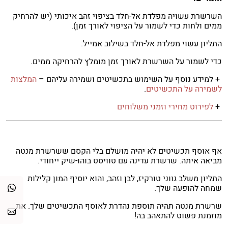
השרשרת עשויה מפלדת אל-חלד בציפוי זהב איכותי (יש להרחיק
ממים ולחות כדי לשמור על הציפוי לאורך זמן).
התליון עשוי מפלדת אל-חלד בשילוב אמייל.
כדי לשמור על השרשרת לאורך זמן מומלץ להרחיקה ממים.
+ למידע נוסף על השימוש בתכשיטים ושמירה עליהם –
המלצות
לשמירה על התכשיטים
.
+
לפירוט מחירי וזמני משלוחים
אף אוסף תכשיטים לא יהיה מושלם בלי הקסם ששרשרת מנטה
מביאה איתה. שרשרת עדינה עם טוויסט בוהו-שיק ייחודי.
התליון משלב גווני טורקיז, לבן וזהב, והוא יוסיף המון קלילות
שמחה להופעה שלך.
שרשרת מנטה תהיה תוספת נהדרת לאוסף התכשיטים שלך. את
מוזמנת פשוט להתאהב בה!