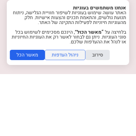
ממה עשויים התכשיטים
אנחנו משתמשים בעוגיות
המלצות לשמירה על התכשיטים
האתר עושה שימוש בעוגיות לשיפור חוויית הגלישה, ניתוח
אודות
תנועת גולשים, והתאמת תכנים והצעות אישיות. חלק
מהעוגיות חיוניות לפעילות התקינה של האתר.
המלצות מלקוחות
טיפים והשראה
בלחיצה על
“מאשר הכול”
, הינכם מסכימים לשימוש בכל
רכישות מרוכזות
סוגי העוגיות. ניתן גם לבחור לאשר רק את העוגיות החיוניות
או לנהל את ההעדפות שלכם.
הצטרפות למועדון
צרו קשר
סירוב
ניהול העדפות
מאשר הכל
מדיניות האתר
מדיניות פרטיות
instagram
facebook
folyou -
הקמת אתר אינטרנט