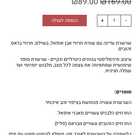
₪
89.00
₪
169.00
הוספה לעגלה
שרשרת עדינה עם שורת חרוזי אבן אופאל, בשילוב חרוזי בראס
זהובים.
עיצוב מינימליסטי בגוונים ניטרליים ונקיים - שרשרת סופר
שימושית שמתאימה את עצמה לכל מצב, מלבוש יומיומי ועד
שמלה חגיגית.
חומרים:
השרשרת עשויה מנחושת בציפוי זהב איכותי.
החרוזים הלבנים עשויים מאבני אופאל.
החרוזים הזהובים עשויים מבראס (פליז).
• לשמירה על השרשרת לאורך זמן, מומלץ להימנע ממגע עם מים.