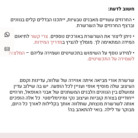
חשוב לדעת:
• החרוזים עשויים מאבנים טבעיות, ייתכנו הבדלים קלים בגוונים
וברצף החרוזים של השרשרת.
• ניתן ליצור את השרשרת באורכים נוספים.
צרי קשר
לתיאום
המידה המתאימה לך. מומלץ להציץ ב
מדריך המידות
.
• למידע נוסף על השימוש בתכשיטים ושמירה עליהם –
המלצות
לשמירה על התכשיטים
.
שרשרת אורי מביאה איתה אווירה של שלווה, עדינות וקסם.
העיצוב שלה מוסיף אופי ועניין לכל הופעה. יש בה שילוב עדין
ומושלם בין הגוונים הלבנים המשתנים של אבני האופאל, חרוזים
ייחודיים בצורת קוביות ועיצוב נקי ומינימליסטי. כל אלה הופכים
אותה לשרשרת מנצחת, שתלווה אותך בקלילות לאורך כל היום,
מבוקר עד לילה. בואי להתאהב בה!