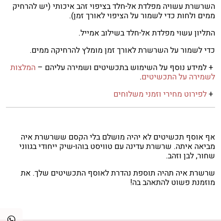
השרשרת עשויה מפלדת אל-חלד בציפוי זהב איכותי (יש להרחיק
ממים ולחות כדי לשמור על הציפוי לאורך זמן).
התליון עשוי מפלדת אל-חלד בשילוב אמייל.
כדי לשמור על השרשרת לאורך זמן מומלץ להרחיקה ממים.
+ למידע נוסף על השימוש בתכשיטים ושמירה עליהם –
המלצות
לשמירה על התכשיטים
.
+
לפירוט מחירי וזמני משלוחים
אף אוסף תכשיטים לא יהיה מושלם בלי הקסם ששרשרת איה
מביאה איתה. שרשרת עדינה עם טוויסט בוהו-שיק ייחודי בגווני
שחור, לבן וזהב.
שרשרת איה תהיה תוספת נהדרת לאוסף התכשיטים שלך. את
מוזמנת פשוט להתאהב בה!