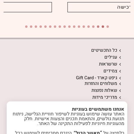
לרכישה
כל התכשיטים
עגילים
שרשראות
צמידים
גיפט קארד - Gift Card
משלוחים והחזרות
שאלות נפוצות
מדריכי מידות
ממה עשויים התכשיטים
אנחנו משתמשים בעוגיות
המלצות לשמירה על התכשיטים
האתר עושה שימוש בעוגיות לשיפור חוויית הגלישה, ניתוח
אודות
תנועת גולשים, והתאמת תכנים והצעות אישיות. חלק
מהעוגיות חיוניות לפעילות התקינה של האתר.
המלצות מלקוחות
טיפים והשראה
בלחיצה על
“מאשר הכול”
, הינכם מסכימים לשימוש בכל