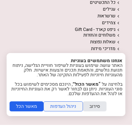
כל התכשיטים
עגילים
שרשראות
צמידים
גיפט קארד - Gift Card
משלוחים והחזרות
שאלות נפוצות
מדריכי מידות
ממה עשויים התכשיטים
אנחנו משתמשים בעוגיות
המלצות לשמירה על התכשיטים
האתר עושה שימוש בעוגיות לשיפור חוויית הגלישה, ניתוח
אודות
תנועת גולשים, והתאמת תכנים והצעות אישיות. חלק
המלצות מלקוחות
מהעוגיות חיוניות לפעילות התקינה של האתר.
טיפים והשראה
בלחיצה על
“מאשר הכול”
, הינכם מסכימים לשימוש בכל
רכישות מרוכזות
סוגי העוגיות. ניתן גם לבחור לאשר רק את העוגיות החיוניות
או לנהל את ההעדפות שלכם.
הצטרפות למועדון
צרו קשר
סירוב
ניהול העדפות
מאשר הכל
מדיניות האתר
מדיניות פרטיות