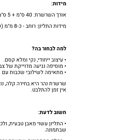
מידות:
אורך השרשרת: 40
ס"מ + 5 ס"מ הארכה (סה"כ כ-45 ס"מ).
מידות התליון: רוחב - כ-8 מ"מ (שימי לב - התליון קטן, כפי שמופיע בתמונות).
למה לבחור בה?
• עיצוב ייחודי, נקי ומלא קסם.
• מוסיפה נגיעה מדוייקת של צב
• מתאימה לשילובי שכבות עם 
שרשרת נהר היא בחירה קלה, נוח
אין זמן להתלבט.
חשוב לדעת:
• התליון עשוי מאבן טבעית, ולכן
שבתמונה.