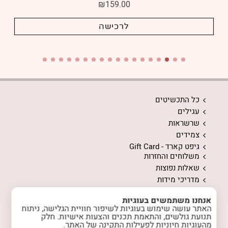
₪
159.00
לרכישה
כל התכשיטים
עגילים
שרשראות
צמידים
גיפט קארד - Gift Card
משלוחים והחזרות
שאלות נפוצות
מדריכי מידות
ממה עשויים התכשיטים
אנחנו משתמשים בעוגיות
המלצות לשמירה על התכשיטים
האתר עושה שימוש בעוגיות לשיפור חוויית הגלישה, ניתוח
אודות
תנועת גולשים, והתאמת תכנים והצעות אישיות. חלק
המלצות מלקוחות
מהעוגיות חיוניות לפעילות התקינה של האתר.