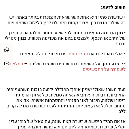
חשוב לדעת:
• שרשרת סתיו היא אחת השרשראות הנמכרות ביותר באתר. יש
בה שילוב מנצח בין עיצוב קסום ומושלם לבין קלילות ושימושיות.
• גוון הברונזה מתאים במיוחד למי שלא מתחברת למראה המנצנץ
של הזהב או הכסף, ולמצבים בהם את מעדיפה תכשיט בגוון ניטרלי
ורגוע.
• אולי תאהבי גם את
עגילי סתיו
, עם תליוני מנדלה תואמים.
• למידע נוסף על השימוש בתכשיטים ושמירה עליהם –
המלצות
לשמירה על התכשיטים
.
ועוד משהו שאולי יעניין אותך: המנדלה ידועה בזכות משמעויותיה
החיוביות הרבות. היא מביאה איתה סגולות של איזון והרמוניה,
ריפוי ושלווה, חיבור לאני הפנימי והתפתחות אישית. אם את
מתחברת לכל אלה, את יותר ממוזמנת לענוד שרשרת מנדלה קרוב
ללב.
אז אם תמיד חיפשת שרשרת קצת שונה, עם טאצ' של בוהו עדין
וקליל, שרשרת שמתאימה ליום-יום ולא עושה מעצמה עניין -