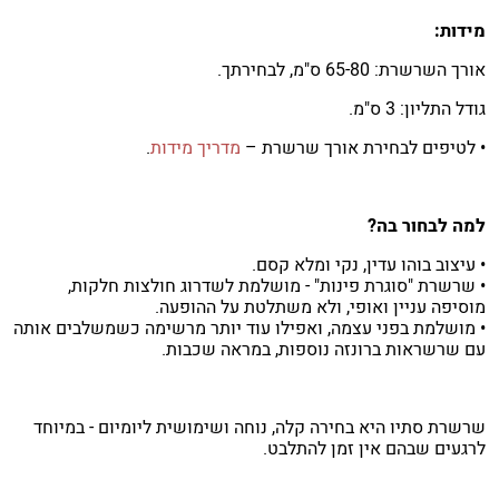
מידות:
אורך השרשרת: 65-80 ס"מ, לבחירתך.
גודל התליון: 3 ס"מ.
• לטיפים לבחירת אורך שרשרת –
מדריך מידות
.
למה לבחור בה?
• עיצוב בוהו עדין, נקי ומלא קסם.
• שרשרת "סוגרת פינות" - מושלמת לשדרוג חולצות חלקות,
מוסיפה עניין ואופי, ולא משתלטת על ההופעה.
• מושלמת בפני עצמה, ואפילו עוד יותר מרשימה כשמשלבים אותה
עם שרשראות ברונזה נוספות, במראה שכבות.
שרשרת סתיו היא בחירה קלה, נוחה ושימושית ליומיום - במיוחד
לרגעים שבהם אין זמן להתלבט.