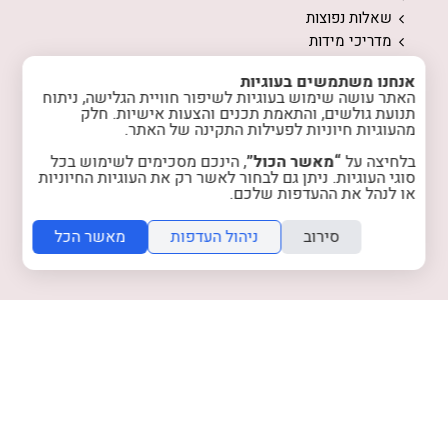
שאלות נפוצות
מדריכי מידות
ממה עשויים התכשיטים
אנחנו משתמשים בעוגיות
המלצות לשמירה על התכשיטים
האתר עושה שימוש בעוגיות לשיפור חוויית הגלישה, ניתוח
אודות
תנועת גולשים, והתאמת תכנים והצעות אישיות. חלק
מהעוגיות חיוניות לפעילות התקינה של האתר.
המלצות מלקוחות
טיפים והשראה
בלחיצה על
“מאשר הכול”
, הינכם מסכימים לשימוש בכל
רכישות מרוכזות
סוגי העוגיות. ניתן גם לבחור לאשר רק את העוגיות החיוניות
או לנהל את ההעדפות שלכם.
הצטרפות למועדון
צרו קשר
סירוב
ניהול העדפות
מאשר הכל
מדיניות האתר
מדיניות פרטיות
instagram
facebook