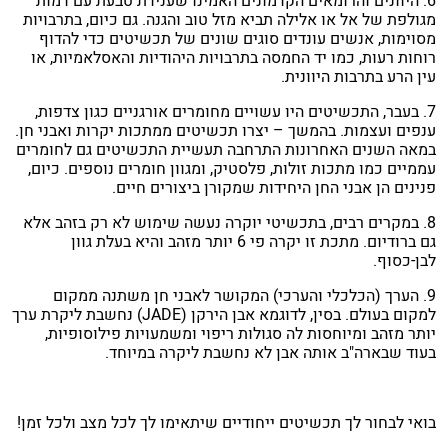
6. היוונים והרומאים הקדמונים האמינו שענידת טבעת עם דמות
מגולפת של אל או אלילה תביא מזל טוב והגנה. גם כיום, בתרבויות
מסוימות, אנשים עונדים סוגים שונים של תכשיטים כדי להדוף
רוחות רעות, כמו יד החמסה בתרבויות היהודיות והאסלאמיות, או
עין הרע בתרבות היוונית.
7. בעבר, התכשיטים היו עשויים מחומרים אורגניים כגון צדפות,
ענפים ועצמות. בהמשך – יצרו תכשיטים ממתכות יקרות ואבני חן.
במאה השנים האחרונות התרחבה תעשיית התכשיטים גם לחומרים
עממיים כמו מתכות זולות, פלסטיק, ומגוון חומרים נוספים. כיום,
פנינים הן אבני החן היחידות שמקורן ביצורים חיים.
8. במקרים רבים, בתכשיטי יוקרה נעשה שימוש לא רק בזהב אלא
גם ברודיום. מתכת זו יקרה פי 6 יותר מזהב והיא בעלת גוון
לבן-כסוף.
9. הערך (הכלכלי והערכי) המקושר לאבני חן משתנה ממקום
למקום בעולם. בסין, לדוגמא אבן הירקן (JADE) נחשבת ליקרת ערך
יותר מזהב ומיוחסות לה סגולות ריפוי ומשמעויות פילוסופיות,
בעוד שבארה"ב אותה אבן לא נחשבת ליקרה במיוחד.
בואי לבחור לך תכשיטים ייחודיים שיתאימו לך לכל מצב ולכל זמן!