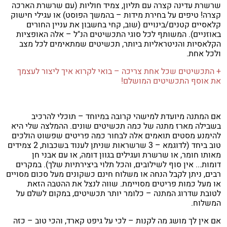
שרשרת עדינה קצרה עם תליון, צמיד חוליות (עם שרשרת הארכה
קצרה! טיפים על בחירת מידות – בהמשך הפוסט) או עגילי חישוק
קלאסיים קטנים/בינויים (שוב, קחי בחשבון את עניין החורים
באוזניים). המשותף לכל סוגי התכשיטים הנ"ל – אלה האופציות
הקלאסיות והניטראליות ביותר, תכשיטים שמתאימים לכל מצב
ולכל אחת.
+ התכשיטים שכל אחת צריכה – בואי לקרוא איך ליצור לעצמך
את אוסף התכשיטים המושלם!
אם המתנה מיועדת למישהי קרובה במיוחד – תוכלי להרכיב
בשבילה מארז מתנה של כמה תכשיטים שונים. ההמלצה שלי היא
להימנע מסטים תואמים אלה לבחור כמה פריטים שפשוט הולכים
טוב ביחד (לדוגמא – 3 שרשראות שניתן לענוד בשכבות, 2 צמידים
מאותו חומר, או שרשרת ועגילים בגוון דומה, או עם אבני חן
דומות... אין סוף לשילובים, והכל תלוי ביצירתיות שלך). במקרים
רבים, ניתן לקבל הנחה או משלוח חינם כשקונים מעל סכום מסויים
או מעל כמות פריטים מסויימת. שווה לנצל את ההטבה הזאת
לטובת שדרוג המתנה – כלומר יותר תכשיטים, במקום לשלם על
המשלוח.
אם אין לך מושג מה לקנות – לכי על גיפט קארד, והכי טוב – כזה