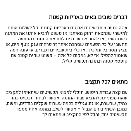
דברים טובים באים באריזות קטנות
איזה נח זה שתכשיטים ארוזים באריזות קטנות! קל לשלוח אותם
למישהי שנמצאת רחוק מאיתנו, או פשוט להביא איתנו את המתנה
כשנפגשים, או להחביא כשרוצים לתת את המתנה בהפתעה.
תחשבי על כל הפעמים שסחבת איתך זר פרחים ענק נוטף מים, או
עציץ מסורבל ומלכלך, או כלי בית שבירים וכבדים, או עוגה חמה
שאסור להפיל. אז לא, במקום כל אלה – פשוט שקית קטנה עם
קופסא קטנה ובתוכה תכשיט קליל.
מתאים לכל תקציב
עם קצת עבודת חיפוש, תוכלי למצוא תכשיטים שיתאימו לתקציב
שאת מעוניינת להוציא עבור המתנה. אפשר לבחור תכשיט כמו
צמיד, שרשרת, או זוג עגילים בכמה עשרות שקלים בודדים, ומשם,
כמובן השמיים הם הגבול – אפשר לשלב במתנה אחת מספר
תכשיטים יחד, והכל לפי התקציב שמתאים לך.