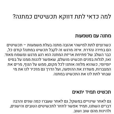
למה כדאי לתת דווקא תכשיטים כמתנה?
מתנה עם משמעות
כשרוצים לתת למישהי אהובה מתנה בעלת משמעות – תכשיטים
הם בחירה נהדרת. איזה מרגש זה לקבל תכשיט במתנה! קודם כל,
כבר השלב של פתיחת אריזת המתנה הוא רגע מרגש ומשמח מאוד.
ואז, לגלות בפנים תכשיט מושלם, שאפשר להנות ממנו על בסיס
יומיומי, כשהוא מלווה אותנו לכל מקום, ממש על הגוף, מרים את
המצברוח, משדרג את ההופעה, ועל הדרך גם מזכיר לנו את מי
שבחר לתת לנו את התכשיט במתנה.
תכשיט תמיד יתאים
גם לאחר שינויים במשקל, גם לאחר שעברו כמה שנים והרבה
דברים השתנו, תמיד אפשר לחזור לתכשיטים הטובים והישנים,
ולהינות מהם שוב ושוב.