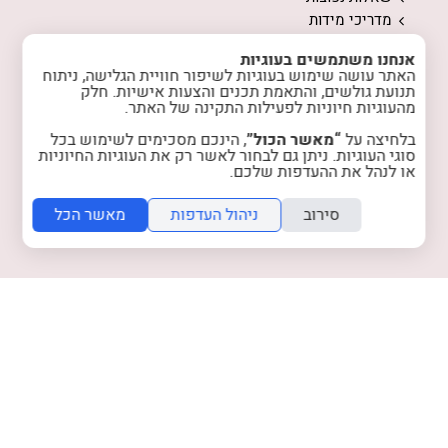
מדריכי מידות
ממה עשויים התכשיטים
אנחנו משתמשים בעוגיות
המלצות לשמירה על התכשיטים
האתר עושה שימוש בעוגיות לשיפור חוויית הגלישה, ניתוח
אודות
תנועת גולשים, והתאמת תכנים והצעות אישיות. חלק
מהעוגיות חיוניות לפעילות התקינה של האתר.
המלצות מלקוחות
טיפים והשראה
בלחיצה על
“מאשר הכול”
, הינכם מסכימים לשימוש בכל
רכישות מרוכזות
סוגי העוגיות. ניתן גם לבחור לאשר רק את העוגיות החיוניות
או לנהל את ההעדפות שלכם.
הצטרפות למועדון
צרו קשר
סירוב
ניהול העדפות
מאשר הכל
מדיניות האתר
מדיניות פרטיות
instagram
facebook
folyou -
הקמת אתר אינטרנט