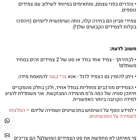
• נהדרים בפני עצמם, ומתאימים במיוחד לשילוב עם צמידים
נוספים.
צמידי סביון הם בחירה קלה, נוחה ושימושית ליומיום (ויהפכו
בקלות לצמידים הקבועים שלך!).
חשוב לדעת:
• לבחירתך - צמיד אחד בודד או סט של 2 צמידים זהים במחיר
משתלם!
• ניתן להזמין גם כצמיד לרגל - אנא
צרי קשר
להתאמת מידה.
• הצמידים מורכבים מחוליות בגודל אחיד, ולכן בחלק מהמקרים
תיתכן סטיה של כמה מ"מ מהמידה המבוקשת. אני משתדלת להגיע
למידה הקרובה ביותר האפשרית.
• למידע נוסף על השימוש בתכשיטים ושמירה עליהם –
המלצות
לשמירה על התכשיטים
.
מי מאיתנו לא מחפשת את סט הצמידים המושלם? הם צריכים