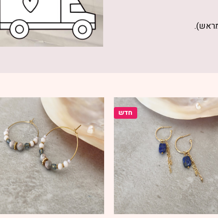
מראש).
חדש