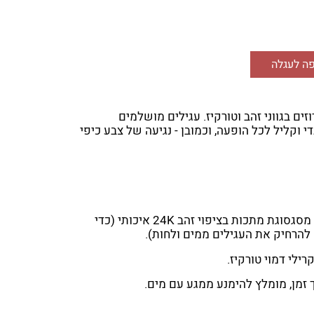
ה לעגלה
וזים בגווני זהב וטורקיז. עגילים מושלמים
י וקליל לכל הופעה, וכמובן - נגיעה של צבע כיפי
העגילים והחרוז המרכזי עשויים מסגסוגת מתכות בציפוי זהב 24K איכותי (כדי
 להרחיק את העגילים ממים ולחות).
ילי דמוי טורקיז.
זמן, מומלץ להימנע ממגע עם מים.