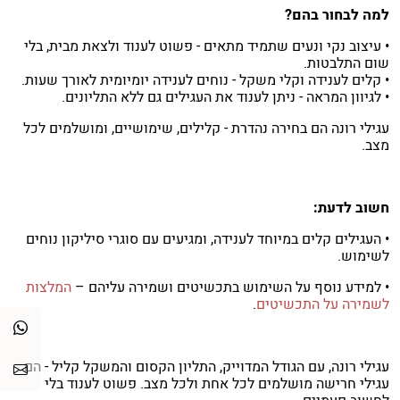
למה לבחור בהם?
• עיצוב נקי ונעים שתמיד מתאים - פשוט לענוד ולצאת מבית, בלי
שום התלבטות.
• קלים לענידה וקלי משקל - נוחים לענידה יומיומית לאורך שעות.
• לגיוון המראה - ניתן לענוד את העגילים גם ללא התליונים.
עגילי רונה הם בחירה נהדרת - קלילים, שימושיים, ומושלמים לכל
מצב.
חשוב לדעת:
• העגילים קלים במיוחד לענידה, ומגיעים עם סוגרי סיליקון נוחים
לשימוש.
• למידע נוסף על השימוש בתכשיטים ושמירה עליהם –
המלצות
לשמירה על התכשיטים
.
עגילי רונה, עם הגודל המדוייק, התליון הקסום והמשקל קליל - הם
עגילי חרישה מושלמים לכל אחת ולכל מצב. פשוט לענוד בלי