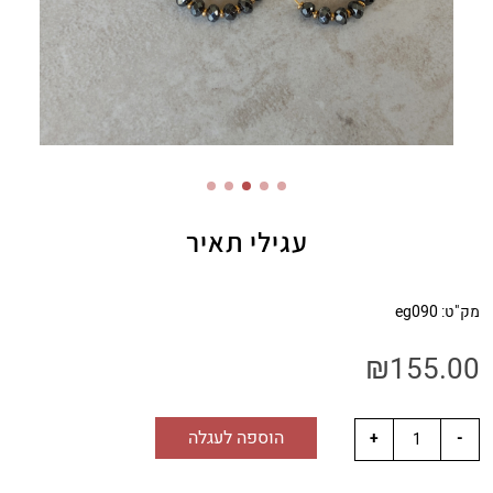
עגילי תאיר
מק"ט:
eg090
₪
155.00
הוספה לעגלה