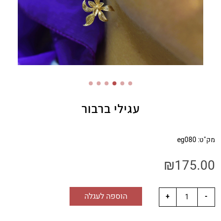
עגילי ברבור
מק"ט:
eg080
₪
175.00
הוספה לעגלה