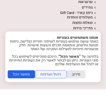
שרשראות
צמידים
גיפט קארד - Gift Card
משלוחים והחזרות
שאלות נפוצות
מדריכי מידות
ממה עשויים התכשיטים
אנחנו משתמשים בעוגיות
המלצות לשמירה על התכשיטים
האתר עושה שימוש בעוגיות לשיפור חוויית הגלישה, ניתוח
אודות
תנועת גולשים, והתאמת תכנים והצעות אישיות. חלק
מהעוגיות חיוניות לפעילות התקינה של האתר.
המלצות מלקוחות
טיפים והשראה
בלחיצה על
“מאשר הכול”
, הינכם מסכימים לשימוש בכל
רכישות מרוכזות
סוגי העוגיות. ניתן גם לבחור לאשר רק את העוגיות החיוניות
או לנהל את ההעדפות שלכם.
הצטרפות למועדון
צרו קשר
סירוב
ניהול העדפות
מאשר הכל
מדיניות האתר
מדיניות פרטיות