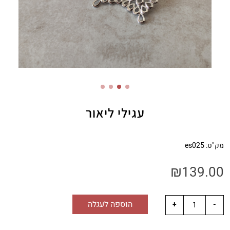
עגילי ליאור
מק"ט:
es025
₪
139.00
הוספה לעגלה