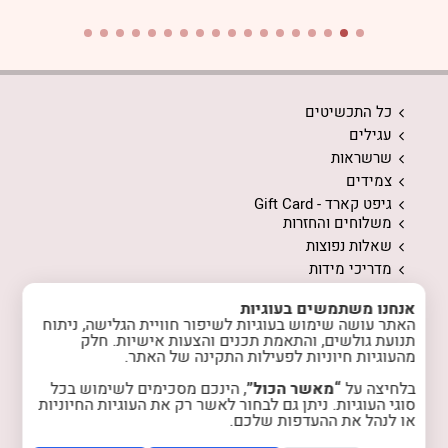
כל התכשיטים
עגילים
שרשראות
צמידים
גיפט קארד - Gift Card
משלוחים והחזרות
שאלות נפוצות
מדריכי מידות
ממה עשויים התכשיטים
אנחנו משתמשים בעוגיות
המלצות לשמירה על התכשיטים
האתר עושה שימוש בעוגיות לשיפור חוויית הגלישה, ניתוח
אודות
תנועת גולשים, והתאמת תכנים והצעות אישיות. חלק
מהעוגיות חיוניות לפעילות התקינה של האתר.
המלצות מלקוחות
טיפים והשראה
בלחיצה על
“מאשר הכול”
, הינכם מסכימים לשימוש בכל
רכישות מרוכזות
סוגי העוגיות. ניתן גם לבחור לאשר רק את העוגיות החיוניות
או לנהל את ההעדפות שלכם.
הצטרפות למועדון