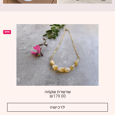
חדש
ח
שרשרת שקד
₪
179.00
לרכישה